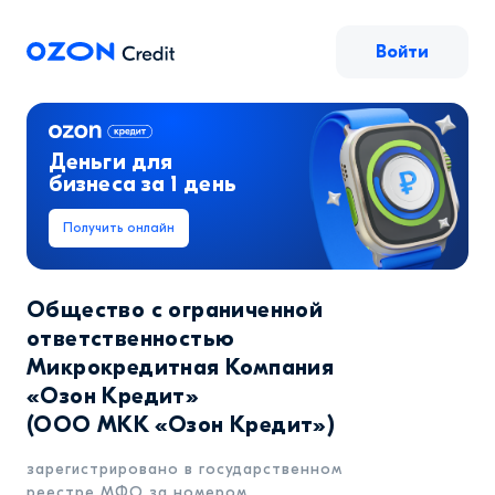
Войти
Деньги для
бизнеса за 1 день
Получить онлайн
Ozon.Credit — займы для продавцов Ozon
Общество с ограниченной
ответственностью
Микрокредитная Компания
«Озон Кредит»
(ООО МКК «Озон Кредит»)
зарегистрировано в государственном
реестре МФО за номером