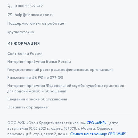
8 800 555-91-42
Базовый стандарт совершения МФО операций на
help@finance.ozon.ru
финансовом рынке (редакция до 24.04.2023)
Поддержка клиентов работает
Политика конфиденциальности Ozon Credit
круглосуточно
ИНФОРМАЦИЯ
Сайт Банка России
Интернет-приёмная Банка России
Государственный реестр микрофинансовых организаций
Разъяснения ЦБ РФ по 377-ФЗ
Интернет-приемная Федеральной службы судебных приставов
для подачи жалоб и обращений
Сведения о знаке обслуживания
Оставить обращение
ООО МКК «Озон Кредит» является членом
СРО «МИР»
, дата
вступления 10.06.2021 г., адрес: 107078, г. Москва, Орликов
переулок, д.5, стр.1, этаж 2, пом.11.
Ссылка на страницу СРО "МИР"