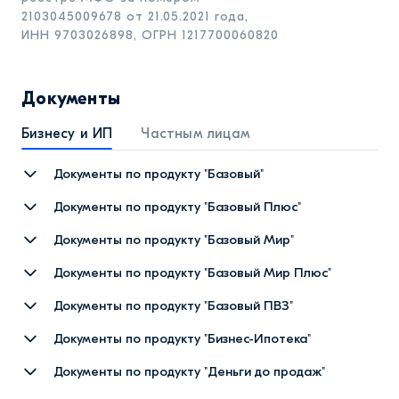
2103045009678
от 21.05.2021 года,
ИНН 9703026898, ОГРН 1217700060820
Документы
Бизнесу и ИП
Частным лицам
Документы по продукту "Базовый"
Общие условия договора микрозайма в рамках
Документы по продукту "Базовый Плюс"
продукта «Базовый»
Общие условия договора займа в рамках продукта
Документы по продукту "Базовый Мир"
Условия заёмного продукта «Базовый»
«Базовый Плюс»
Общие условия договора займа в рамках продукта
Документы по продукту "Базовый Мир Плюс"
Порядок удержания денежных средств в случае
Условия заёмного продукта «Базовый Плюс»
«Базовый мир»
Общие условия договора займа в рамках продукта
подключения услуги Гибкий график платежей
Документы по продукту "Базовый ПВЗ"
Условия заёмного продукта «Базовый мир»
«Базовый мир Плюс»
Общие условия договора займа в рамках продукта
Документы по продукту "Бизнес-Ипотека"
Условия заёмного продукта «Базовый мир Плюс»
«Базовый ПВЗ»
Общие условия договора займа в рамках продукта
Документы по продукту "Деньги до продаж"
Условия заёмного продукта «Базовый ПВЗ»
«Бизнес-Ипотека"