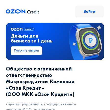
Войти
Деньги для
бизнеса за 1 день
Получить онлайн
Ozon.Credit — займы для продавцов Ozon
Общество с ограниченной
ответственностью
Микрокредитная Компания
«Озон Кредит»
(ООО МКК «Озон Кредит»)
зарегистрировано в государственном
реестре МФО за номером