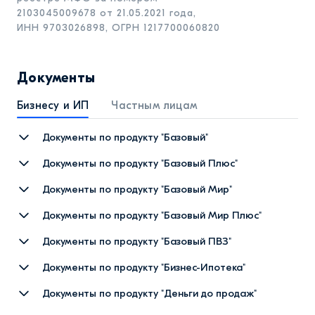
2103045009678
от 21.05.2021 года,
ИНН 9703026898, ОГРН 1217700060820
Документы
Бизнесу и ИП
Частным лицам
Документы по продукту "Базовый"
Общие условия договора микрозайма в рамках
Документы по продукту "Базовый Плюс"
продукта «Базовый»
Общие условия договора займа в рамках продукта
Документы по продукту "Базовый Мир"
Условия заёмного продукта «Базовый»
«Базовый Плюс»
Общие условия договора займа в рамках продукта
Документы по продукту "Базовый Мир Плюс"
Порядок удержания денежных средств в случае
Условия заёмного продукта «Базовый Плюс»
«Базовый мир»
Общие условия договора займа в рамках продукта
подключения услуги Гибкий график платежей
Документы по продукту "Базовый ПВЗ"
Условия заёмного продукта «Базовый мир»
«Базовый мир Плюс»
Общие условия договора займа в рамках продукта
Документы по продукту "Бизнес-Ипотека"
Условия заёмного продукта «Базовый мир Плюс»
«Базовый ПВЗ»
Общие условия договора займа в рамках продукта
Документы по продукту "Деньги до продаж"
Условия заёмного продукта «Базовый ПВЗ»
«Бизнес-Ипотека"