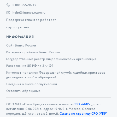
8 800 555-91-42
Базовый стандарт совершения МФО операций на
help@finance.ozon.ru
финансовом рынке (редакция до 24.04.2023)
Поддержка клиентов работает
Политика конфиденциальности Ozon Credit
круглосуточно
ИНФОРМАЦИЯ
Сайт Банка России
Интернет-приёмная Банка России
Государственный реестр микрофинансовых организаций
Разъяснения ЦБ РФ по 377-ФЗ
Интернет-приемная Федеральной службы судебных приставов
для подачи жалоб и обращений
Сведения о знаке обслуживания
Оставить обращение
ООО МКК «Озон Кредит» является членом
СРО «МИР»
, дата
вступления 10.06.2021 г., адрес: 107078, г. Москва, Орликов
переулок, д.5, стр.1, этаж 2, пом.11.
Ссылка на страницу СРО "МИР"